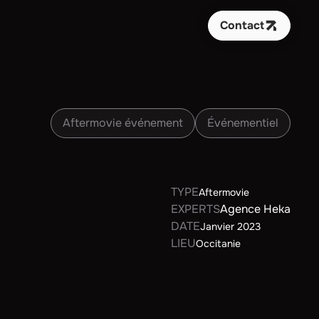
Contact
Aftermovie événement
Événementiel
TYPE
Aftermovie
EXPERTS
Agence Heka
DATE
Janvier 2023
LIEU
Occitanie